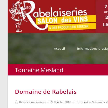
Accueil
Informations prati
Touraine Mesland
Domaine de Rabelais
Beatrice masseteau
9 juillet 2018
Touraine Mesland
/
V