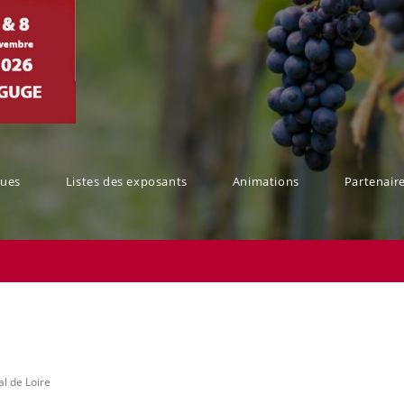
ques
Listes des exposants
Animations
Partenair
al de Loire