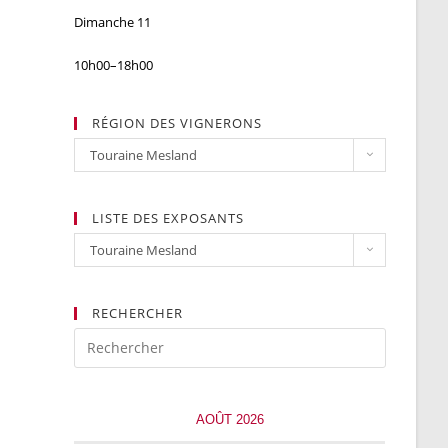
Dimanche 11
10h00–18h00
RÉGION DES VIGNERONS
Région
Touraine Mesland
des
vignerons
LISTE DES EXPOSANTS
LIste
Touraine Mesland
des
exposants
RECHERCHER
AOÛT 2026