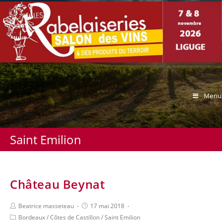
Menu
Saint Emilion
Château Beynat
Beatrice masseteau
17 mai 2018
Bordeaux
/
Côtes de Castillon
/
Saint Emilion